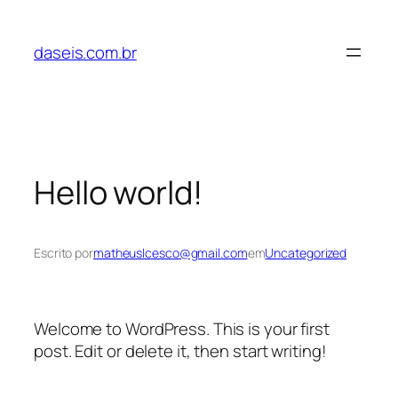
Pular
para
daseis.com.br
o
conteúdo
Hello world!
Escrito por
matheuslcesco@gmail.com
em
Uncategorized
Welcome to WordPress. This is your first
post. Edit or delete it, then start writing!